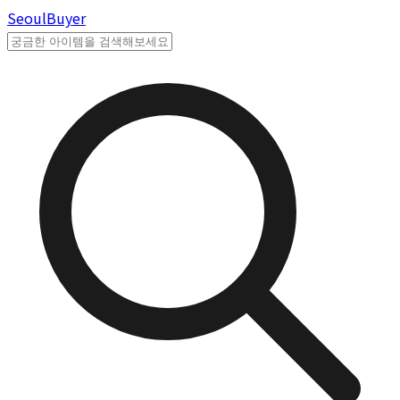
Seoul
Buyer