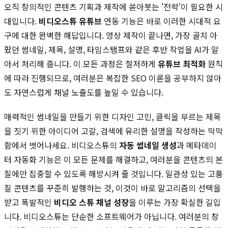
오직 창의적인 콘텐츠 기획과 제작에 쏟아붓는 '전략'이 필요한 시
대입니다.
비디오스튜 유튜브
연동 기능은 바로 이러한 시대적 요
구에 대한 완벽한 해답입니다. 영상 제작이 끝나면, 가장 골치 아
팠던 썸네일, 제목, 설명, 타임스탬프와 같은 후반 작업을 AI가 알
아서 처리해 줍니다. 이 모든 과정은 철저하게
유튜브 최적화
원칙
에 따라 진행되므로, 여러분은 복잡한 SEO 이론을 공부하지 않아
도 자연스럽게 채널 노출도를 높일 수 있습니다.
매력적인 썸네일을 만들기 위한 디자인 고민, 클릭을 부르는 제목
을 짓기 위한 아이디어 고갈, 검색에 유리한 설명을 작성하는 막막
함에서 벗어나세요. 비디오스튜의
자동 썸네일 생성
과 메타데이
터 자동화 기능은 이 모든 문제를 해결하고, 여러분을 콘텐츠의 본
질에만 집중할 수 있도록 해방시켜 줄 것입니다. 일관성 있는 고품
질 콘텐츠를 꾸준히 발행하는 것, 이것이 바로 알고리즘의 선택을
받고 폭발적인
비디오 스튜 채널 성장
을 이루는 가장 확실한 길입
니다. 비디오스튜는 단순한 소프트웨어가 아닙니다. 여러분의 창