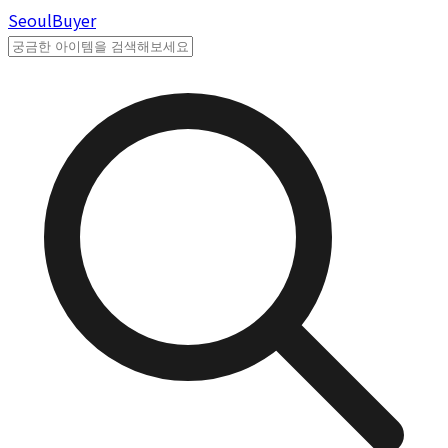
Seoul
Buyer