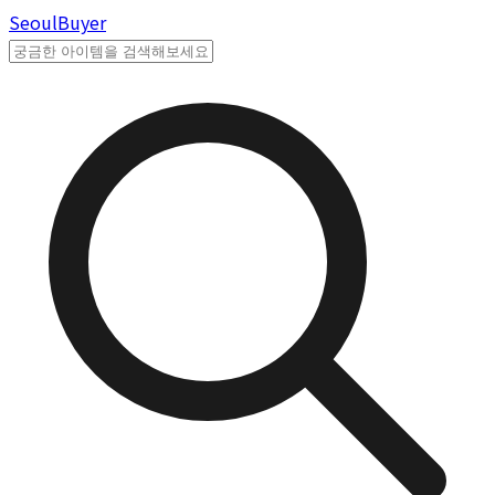
Seoul
Buyer