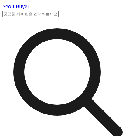
Seoul
Buyer