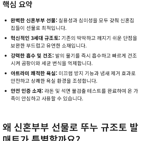
핵심 요약
완벽한 신혼부부 선물:
실용성과 심미성을 모두 갖춰 신혼집
집들이 선물로 최적입니다.
혁신적인 3세대 규조토:
기존의 딱딱하고 깨지기 쉬운 단점을
보완한 부드럽고 유연한 소재입니다.
강력한 흡수 및 건조:
발의 물기를 즉시 흡수하고 빠르게 건조
시켜 곰팡이와 세균 번식을 억제합니다.
아트라미 쾌적한 욕실:
미끄럼 방지 기능과 냄새 제거 효과로
안전하고 상쾌한 욕실 환경을 조성합니다.
안전 인증 소재:
라돈 및 석면 불검출 테스트를 완료하여 온 가
족이 안심하고 사용할 수 있습니다.
왜 신혼부부 선물로 뚜누 규조토 발
매트가 특별할까요?