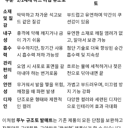
토
소재
딱딱하고 차가운 석고보
부드럽고 유연하며 약간의 쿠
및 질
드 같은 질감
션감이 있음
감
내구
충격에 약해 깨지거나 금
유연한 소재로 깨질 염려가 없
성
이 가기 쉬움
고, 말아서 보관 가능
흡수
우수하지만, 장기간 사용
첨단 기술로 더욱 향상된 순간
력
시 흡수력 저하 가능성
흡수력 및 지속성
관리
오염 시 사포로 표면을 갈
흐르는 물에 세척하거나 젖은
편의
아내야 하는 번거로움
천으로 닦아내면 끝
성
안전
무거워서 발을 찧을 위험,
가볍고 부드러우며, 미끄럼 방
성
깨졌을 때 파편 발생
지 기능 강화
디자
단조로운 형태와 제한적
다양한 컬러와 세련된 디자인
인
인 컬러
으로 인테리어 효과 극대화
이처럼
뚜누 규조토 발매트
는 기존 제품의 모든 단점을 보완하고
장점만을 극대화한, 그야말로 '완성형' 제품이라 할 수 있습니다.