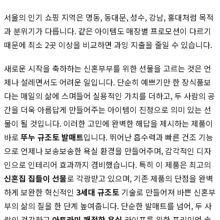
서울의 인기 쇼핑 지역은 명동, 동대문, 성수, 강남, 홍대처럼 목적
과 분위기가 다릅니다. 같은 아이템도 매장별 프로모션이 다르기
때문에 최소 2곳 이상을 비교하면 과잉 지출을 줄일 수 있습니다.
새로운 시작을 축하하는 신혼부부를 위한 선물을 고르는 것은 언
제나 설레면서도 어려운 일입니다. 단순히 예쁘기만 한 장식품보
다는 매일의 삶에 스며들어 실용적인 가치를 더하고, 두 사람의 공
간을 더욱 아름답게 만들어주는 아이템이 진정으로 의미 있는 선
물이 될 것입니다. 이러한 고민에 완벽한 해답을 제시하는 제품이
바로
뚜누 규조토 발매트
입니다. 뛰어난 흡수력과 빠른 건조 기능
으로 언제나 보송보송한 욕실 환경을 만들어주며, 감각적인 디자
인으로 인테리어 효과까지 겸비했습니다. 특히 이 제품은 최고의
신혼집 집들이 선물
로 각광받고 있으며, 기존 제품의 단점을 완벽
하게 보완한 혁신적인
3세대 규조토
기술로 만들어져 바쁜 신혼부
부의 삶의 질을 한 단계 높여줍니다. 단순한 발매트를 넘어, 두 사
람의 건강하고
아트라미 쾌적한 욕실
라이프를 위한 프리미엄 솔