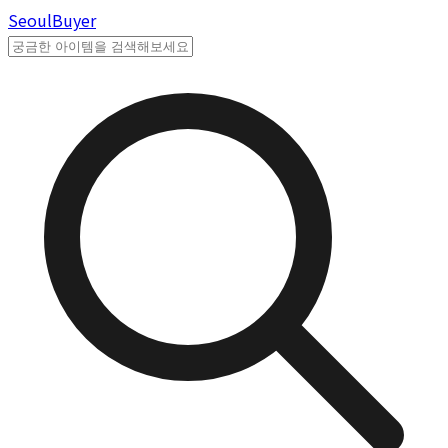
Seoul
Buyer