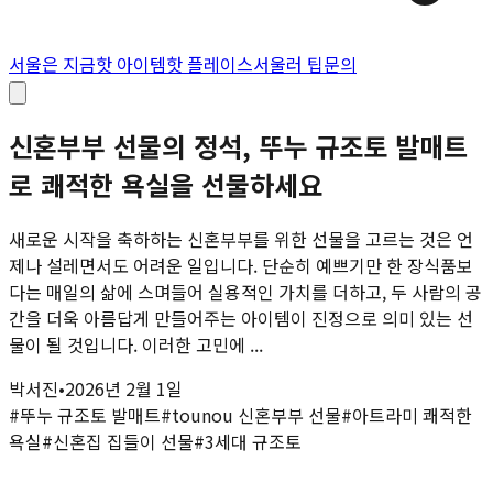
서울은 지금
핫 아이템
핫 플레이스
서울러 팁
문의
신혼부부 선물의 정석, 뚜누 규조토 발매트
로 쾌적한 욕실을 선물하세요
새로운 시작을 축하하는 신혼부부를 위한 선물을 고르는 것은 언
제나 설레면서도 어려운 일입니다. 단순히 예쁘기만 한 장식품보
다는 매일의 삶에 스며들어 실용적인 가치를 더하고, 두 사람의 공
간을 더욱 아름답게 만들어주는 아이템이 진정으로 의미 있는 선
물이 될 것입니다. 이러한 고민에 ...
박서진
•
2026년 2월 1일
#
뚜누 규조토 발매트
#
tounou 신혼부부 선물
#
아트라미 쾌적한
욕실
#
신혼집 집들이 선물
#
3세대 규조토