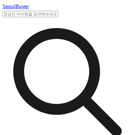
Seoul
Buyer