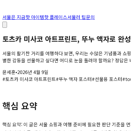
서울은 지금
핫 아이템
핫 플레이스
서울러 팁
문의
토츠카 미사코 아트프린트, 뚜누 액자로 완성
서울의 활기찬 거리를 여행하다 보면, 우리는 수많은 기념품과 쇼핑
별한 감동을 선물하고 싶다면 어디로 눈을 돌려야 할까요? 정답은 바
윤세훈
•
2026년 4월 9일
#
토츠카 미사코 아트프린트
#
뚜누 액자 포스터
#
선물용 포스터
#
to
핵심 요약
핵심 요약: 이 글은 서울 쇼핑과 여행 준비에 필요한 판단 기준을 먼