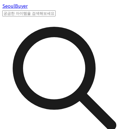
Seoul
Buyer