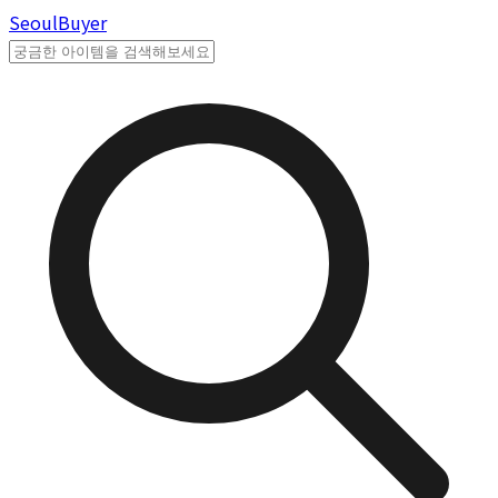
Seoul
Buyer