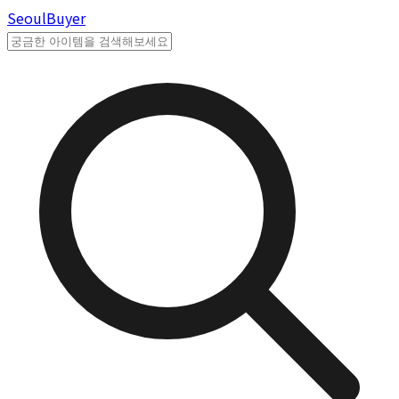
Seoul
Buyer