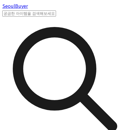
Seoul
Buyer