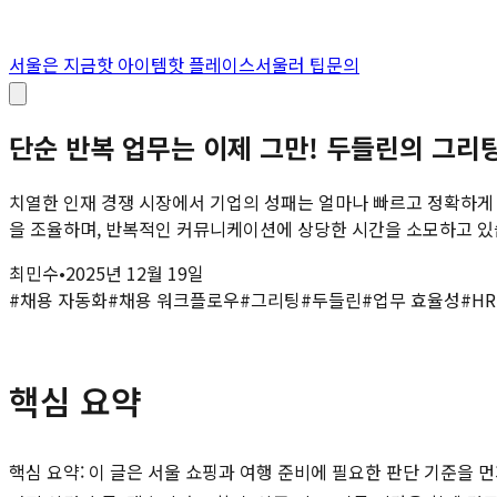
서울은 지금
핫 아이템
핫 플레이스
서울러 팁
문의
단순 반복 업무는 이제 그만! 두들린의 그리팅
치열한 인재 경쟁 시장에서 기업의 성패는 얼마나 빠르고 정확하게
을 조율하며, 반복적인 커뮤니케이션에 상당한 시간을 소모하고 있습
최민수
•
2025년 12월 19일
#
채용 자동화
#
채용 워크플로우
#
그리팅
#
두들린
#
업무 효율성
#
HR
핵심 요약
핵심 요약: 이 글은 서울 쇼핑과 여행 준비에 필요한 판단 기준을 먼