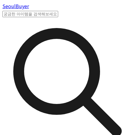
Seoul
Buyer