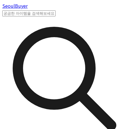
Seoul
Buyer