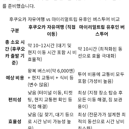
를 준비했습니다.
후쿠오카 자유여행 vs 마이리얼트립 유후인 버스투어 비교
후쿠오카 자유여행 (직접
마이리얼트립 유후인 버
구분
이동)
스투어
총 소요 시
약 10~12시간 (대기 및
간 (후쿠오
약 10시간 (최적화된 동
현지 이동 시간 포함 시 비
카 출발 기
선으로 효율 극대화)
효율적)
준)
왕복 버스비(약 6,000엔)
투어 비용에 교통비 모두
예상 비용
+ 현지 교통비 + 식비 등
포함 (가성비 높음)
(변수 많음)
낮음 (터미널 이동, 티켓
최상 (지정 장소 탑승 후
편의성
팅, 현지 교통편 확인 등
모든 이동 해결, 짐 보관
직접 해결)
용이)
낮음 (길 찾기, 대기 등으
최상 (전문가가 설계한 최
효율성
로 시간 낭비 가능성 높
적의 동선으로 시간 낭비
음)
최소화)