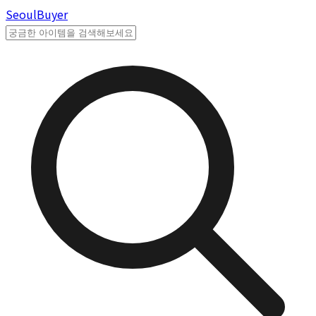
Seoul
Buyer