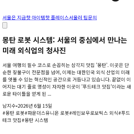
서울은 지금
핫 아이템
핫 플레이스
서울러 팁
문의
몽탄 로봇 시스템: 서울의 중심에서 만나는
미래 외식업의 청사진
서울 여행의 필수 코스로 손꼽히는 삼각지 맛집 '몽탄'. 이곳은 단
순한 짚불구이 전문점을 넘어, 이제는 대한민국 외식 산업의 미래
를 엿볼 수 있는 혁신적인 공간으로 거듭나고 있습니다. 끝없이 이
어지는 대기 줄로 명성이 자자한 이곳이 '푸드테크 맛집'이라는 새
로운 타이틀을 얻게 된 ...
남지수
•
2026년 6월 15일
#
몽탄 로봇
#
파운더스유니온 로봇
#
레인보우로보틱스 외식
#
푸드
테크 맛집
#
몽탄 시스템