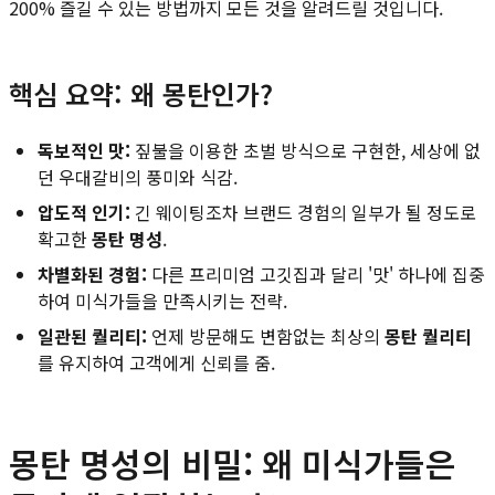
200% 즐길 수 있는 방법까지 모든 것을 알려드릴 것입니다.
핵심 요약: 왜 몽탄인가?
독보적인 맛:
짚불을 이용한 초벌 방식으로 구현한, 세상에 없
던 우대갈비의 풍미와 식감.
압도적 인기:
긴 웨이팅조차 브랜드 경험의 일부가 될 정도로
확고한
몽탄 명성
.
차별화된 경험:
다른 프리미엄 고깃집과 달리 '맛' 하나에 집중
하여 미식가들을 만족시키는 전략.
일관된 퀄리티:
언제 방문해도 변함없는 최상의
몽탄 퀄리티
를 유지하여 고객에게 신뢰를 줌.
몽탄 명성의 비밀: 왜 미식가들은