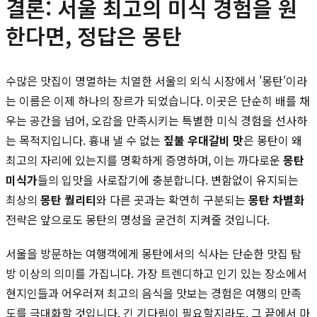
결론: 서울 최고의 미식 경험을 원
한다면, 정답은 몽탄
수많은 맛집이 명멸하는 치열한 서울의 외식 시장에서 '몽탄'이라
는 이름은 이제 하나의 장르가 되었습니다. 이곳은 단순히 배를 채
우는 공간을 넘어, 오감을 만족시키는 특별한 미식 경험을 선사하
는 목적지입니다. 흉내 낼 수 없는
짚불 우대갈비 맛
은 몽탄이 왜
최고의 자리에 있는지를 명확하게 증명하며, 이는 까다로운
몽탄
미식가
들의 입맛을 사로잡기에 충분합니다. 변함없이 유지되는
최상의
몽탄 퀄리티
와 다른 곳과는 확연히 구분되는
몽탄 차별화
전략은 앞으로도 몽탄의 명성을 굳건히 지켜줄 것입니다.
서울을 방문하는 여행객에게 몽탄에서의 식사는 단순한 맛집 탐
방 이상의 의미를 가집니다. 가장 트렌디하고 인기 있는 장소에서
현지인들과 어우러져 최고의 음식을 맛보는 경험은 여행의 만족
도를 극대화할 것입니다. 긴 기다림이 필요할지라도, 그 끝에서 마