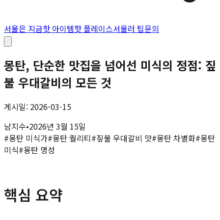
서울은 지금
핫 아이템
핫 플레이스
서울러 팁
문의
몽탄, 단순한 맛집을 넘어선 미식의 정점: 짚
불 우대갈비의 모든 것
게시일: 2026-03-15
남지수
•
2026년 3월 15일
#
몽탄 미식가
#
몽탄 퀄리티
#
짚불 우대갈비 맛
#
몽탄 차별화
#
몽탄
미식
#
몽탄 명성
핵심 요약