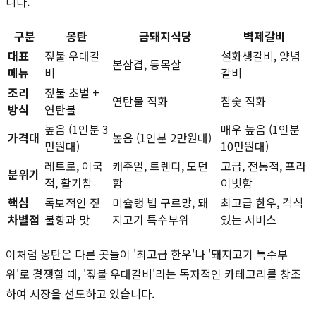
니다.
구분
몽탄
금돼지식당
벽제갈비
대표
짚불 우대갈
설화생갈비, 양념
본삼겹, 등목살
메뉴
비
갈비
조리
짚불 초벌 +
연탄불 직화
참숯 직화
방식
연탄불
높음 (1인분 3
매우 높음 (1인분
가격대
높음 (1인분 2만원대)
만원대)
10만원대)
레트로, 이국
캐주얼, 트렌디, 모던
고급, 전통적, 프라
분위기
적, 활기참
함
이빗함
핵심
독보적인 짚
미슐랭 빕 구르망, 돼
최고급 한우, 격식
차별점
불향과 맛
지고기 특수부위
있는 서비스
이처럼 몽탄은 다른 곳들이 '최고급 한우'나 '돼지고기 특수부
위'로 경쟁할 때, '짚불 우대갈비'라는 독자적인 카테고리를 창조
하여 시장을 선도하고 있습니다.