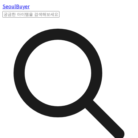
Seoul
Buyer