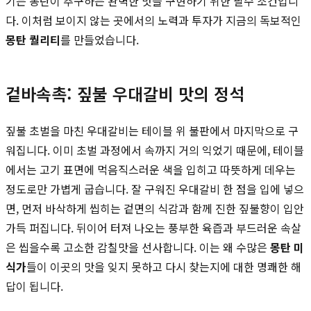
기는 몽탄이 추구하는 완벽한 맛을 구현하기 위한 필수 조건입니
다. 이처럼 보이지 않는 곳에서의 노력과 투자가 지금의 독보적인
몽탄 퀄리티
를 만들었습니다.
겉바속촉: 짚불 우대갈비 맛의 정석
짚불 초벌을 마친 우대갈비는 테이블 위 불판에서 마지막으로 구
워집니다. 이미 초벌 과정에서 속까지 거의 익었기 때문에, 테이블
에서는 고기 표면에 먹음직스러운 색을 입히고 따뜻하게 데우는
정도로만 가볍게 굽습니다. 잘 구워진 우대갈비 한 점을 입에 넣으
면, 먼저 바삭하게 씹히는 겉면의 식감과 함께 진한 짚불향이 입안
가득 퍼집니다. 뒤이어 터져 나오는 풍부한 육즙과 부드러운 속살
은 씹을수록 고소한 감칠맛을 선사합니다. 이는 왜 수많은
몽탄 미
식가
들이 이곳의 맛을 잊지 못하고 다시 찾는지에 대한 명쾌한 해
답이 됩니다.