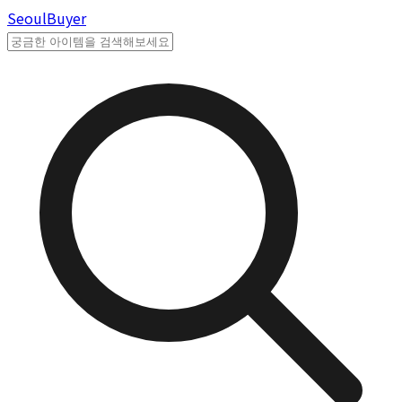
Seoul
Buyer