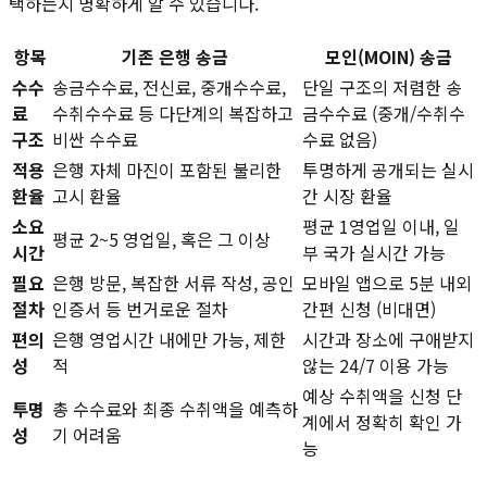
택하는지 명확하게 알 수 있습니다.
항목
기존 은행 송금
모인(MOIN) 송금
수수
송금수수료, 전신료, 중개수수료,
단일 구조의 저렴한 송
료
수취수수료 등 다단계의 복잡하고
금수수료 (중개/수취수
구조
비싼 수수료
수료 없음)
적용
은행 자체 마진이 포함된 불리한
투명하게 공개되는 실시
환율
고시 환율
간 시장 환율
소요
평균 1영업일 이내, 일
평균 2~5 영업일, 혹은 그 이상
시간
부 국가 실시간 가능
필요
은행 방문, 복잡한 서류 작성, 공인
모바일 앱으로 5분 내외
절차
인증서 등 번거로운 절차
간편 신청 (비대면)
편의
은행 영업시간 내에만 가능, 제한
시간과 장소에 구애받지
성
적
않는 24/7 이용 가능
예상 수취액을 신청 단
투명
총 수수료와 최종 수취액을 예측하
계에서 정확히 확인 가
성
기 어려움
능