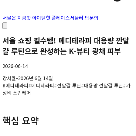
서울은 지금
핫 아이템
핫 플레이스
서울러 팁
문의
서울 쇼핑 필수템! 메디테라피 대용량 깐달
걀 루틴으로 완성하는 K-뷰티 광채 피부
2026-06-14
강서율
•
2026년 6월 14일
#
메디테라피
#
메디테라피
#
깐달걀 루틴
#
대용량 깐달걀 루틴
#
가
성비 스킨케어
핵심 요약