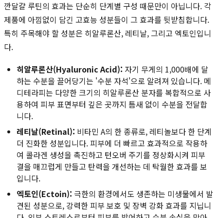
깐달걀 루틴의 효과는 단순히 단계별 구성 때문만이 아닙니다. 각
제품에 아낌없이 담긴 고효능 성분들이 그 효과를 뒷받침합니다.
특히 주목해야 할 성분은 히알루론산, 레티날, 그리고 엑토인입니
다.
히알루론산(Hyaluronic Acid):
자기 무게의 1,000배에 달
하는 수분을 끌어당기는 '수분 자석'으로 알려져 있습니다. 메
디테라피는 다양한 크기의 히알루론산 분자를 복합적으로 사
용하여 피부 표면부터 깊은 곳까지 틈새 없이 수분을 전달합
니다.
레티날(Retinal):
비타민 A의 한 종류로, 레티놀보다 한 단계
더 진화한 성분입니다. 피부에 더 빠르고 효과적으로 작용하
여 콜라겐 생성을 촉진하고 턴오버 주기를 정상화시켜 피부
결을 매끄럽게 만들고 탄력을 개선하는 데 탁월한 효과를 보
입니다.
엑토인(Ectoin):
극한의 환경에서도 생존하는 미생물에서 발
견된 성분으로, 강력한 피부 보호 및 장벽 강화 효과를 지닙니
다. 외부 스트레스로부터 피부를 방어하고 수분 손실을 막아