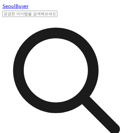
Seoul
Buyer