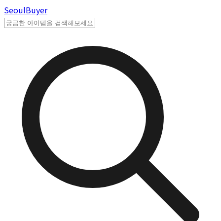
Seoul
Buyer