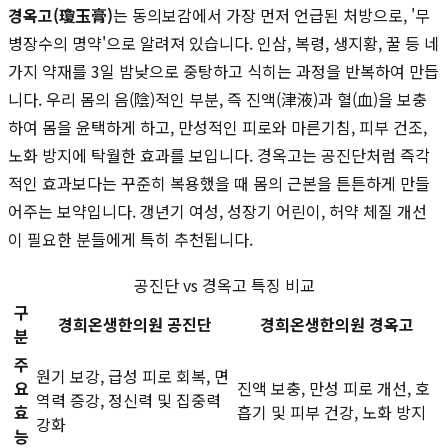
경옥고(瓊玉膏)
는 동의보감에서 가장 먼저 언급된 처방으로, '무
병장수의 명약'으로 알려져 있습니다. 인삼, 복령, 생지황, 꿀 등 네
가지 약재를 3일 밤낮으로 중탕하고 식히는 과정을 반복하여 만듭
니다. 우리 몸의 음(陰)적인 부분, 즉 진액(津液)과 혈(血)을 보충
하여 몸을 윤택하게 하고, 만성적인 피로와 마른기침, 피부 건조,
노화 방지에 탁월한 효과를 보입니다. 경옥고는 공진단처럼 즉각
적인 효과보다는 꾸준히 복용했을 때 몸의 근본을 튼튼하게 만들
어주는 보약입니다. 갱년기 여성, 성장기 어린이, 허약 체질 개선
이 필요한 분들에게 특히 추천됩니다.
공진단 vs 경옥고 특징 비교
구
경희온생한의원 공진단
경희온생한의원 경옥고
분
주
원기 보강, 급성 피로 회복, 면
요
진액 보충, 만성 피로 개선, 호
역력 증강, 정신력 및 집중력
효
흡기 및 피부 건강, 노화 방지
강화
능