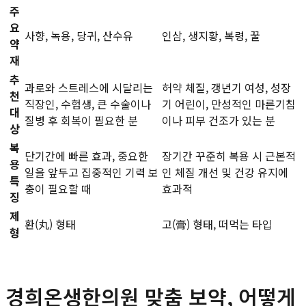
주
요
사향, 녹용, 당귀, 산수유
인삼, 생지황, 복령, 꿀
약
재
추
과로와 스트레스에 시달리는
허약 체질, 갱년기 여성, 성장
천
직장인, 수험생, 큰 수술이나
기 어린이, 만성적인 마른기침
대
질병 후 회복이 필요한 분
이나 피부 건조가 있는 분
상
복
단기간에 빠른 효과, 중요한
장기간 꾸준히 복용 시 근본적
용
일을 앞두고 집중적인 기력 보
인 체질 개선 및 건강 유지에
특
충이 필요할 때
효과적
징
제
환(丸) 형태
고(膏) 형태, 떠먹는 타입
형
경희온생한의원 맞춤 보약, 어떻게