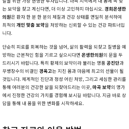
일을 위한 가장 현명한 투자입니다. 마곡 지역에서 내 몸에 꼭 맞
는 보약을 찾고 계신다면, 더 이상 고민하지 마십시오.
경희온생한
의원
은 환자 한 분 한 분의 체질과 건강 상태를 면밀히 분석하여
최적의
개인 맞춤 보약
을 처방하는 신뢰할 수 있는 건강 파트너입
니다.
단순히 피로를 회복하는 것을 넘어, 삶의 활력을 되찾고 질병을 예
방하는 근본적인 힘을 기르고 싶으시다면
온생한의원
의 문을 두
드리시기 바랍니다. 특히 황제의 보약이라 불리는 명품
공진단
과
무병장수의 비결인
경옥고
는 지친 몸과 마음에 최고의 선물이 될
것입니다. 체계적인 진단과 정성 어린 처방, 그리고 세심한 관리를
통해 여러분의 건강한 삶을 되찾아드리는 이곳,
마곡 보약
의 명가
에서 진정한 건강의 가치를 경험해 보시길 바랍니다. 지금 바로 상
담을 통해 내 몸을 위한 변화를 시작하세요.