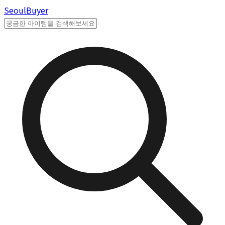
Seoul
Buyer