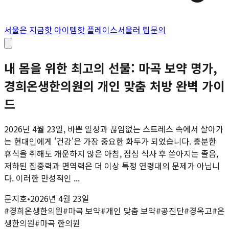
서울은 지금
핫 아이템
핫 플레이스
서울러 팁
문의
내 몸을 위한 최고의 선물: 마곡 보약 명가,
경희온생한의원의 개인 맞춤 처방 완벽 가이
드
2026년 4월 23일, 바쁜 일상과 끊임없는 스트레스 속에서 살아가
는 현대인에게 '건강'은 가장 중요한 화두가 되었습니다. 충분한
휴식을 취해도 개운하지 않은 아침, 점심 식사 후 쏟아지는 졸음,
저하된 집중력과 면역력은 더 이상 특정 연령대의 문제가 아닙니
다. 이러한 만성적인 ...
문지호
•
2026년 4월 23일
#
경희온생한의원
#
마곡 보약
#
개인 맞춤 보약
#
공진단
#
경옥고
#
온
생한의원
#
마곡 한의원