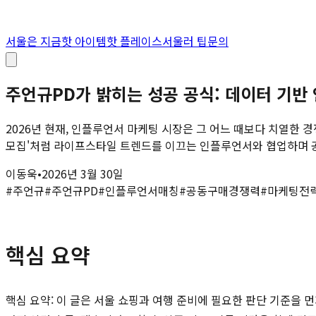
서울은 지금
핫 아이템
핫 플레이스
서울러 팁
문의
주언규PD가 밝히는 성공 공식: 데이터 기
2026년 현재, 인플루언서 마케팅 시장은 그 어느 때보다 치열한 경
모집'처럼 라이프스타일 트렌드를 이끄는 인플루언서와 협업하며 공
이동욱
•
2026년 3월 30일
#
주언규
#
주언규PD
#
인플루언서매칭
#
공동구매경쟁력
#
마케팅전
핵심 요약
핵심 요약: 이 글은 서울 쇼핑과 여행 준비에 필요한 판단 기준을 먼