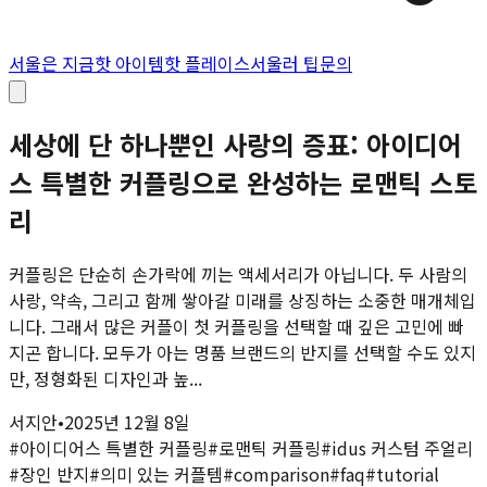
서울은 지금
핫 아이템
핫 플레이스
서울러 팁
문의
세상에 단 하나뿐인 사랑의 증표: 아이디어
스 특별한 커플링으로 완성하는 로맨틱 스토
리
커플링은 단순히 손가락에 끼는 액세서리가 아닙니다. 두 사람의
사랑, 약속, 그리고 함께 쌓아갈 미래를 상징하는 소중한 매개체입
니다. 그래서 많은 커플이 첫 커플링을 선택할 때 깊은 고민에 빠
지곤 합니다. 모두가 아는 명품 브랜드의 반지를 선택할 수도 있지
만, 정형화된 디자인과 높...
서지안
•
2025년 12월 8일
#
아이디어스 특별한 커플링
#
로맨틱 커플링
#
idus 커스텀 주얼리
#
장인 반지
#
의미 있는 커플템
#
comparison
#
faq
#
tutorial