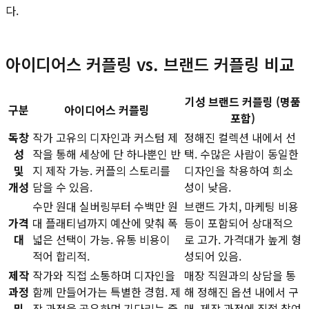
다.
아이디어스 커플링 vs. 브랜드 커플링 비교
기성 브랜드 커플링 (명품
구분
아이디어스 커플링
포함)
독창
작가 고유의 디자인과 커스텀 제
정해진 컬렉션 내에서 선
성
작을 통해 세상에 단 하나뿐인 반
택. 수많은 사람이 동일한
및
지 제작 가능. 커플의 스토리를
디자인을 착용하여 희소
개성
담을 수 있음.
성이 낮음.
수만 원대 실버링부터 수백만 원
브랜드 가치, 마케팅 비용
가격
대 플래티넘까지 예산에 맞춰 폭
등이 포함되어 상대적으
대
넓은 선택이 가능. 유통 비용이
로 고가. 가격대가 높게 형
적어 합리적.
성되어 있음.
제작
작가와 직접 소통하며 디자인을
매장 직원과의 상담을 통
과정
함께 만들어가는 특별한 경험. 제
해 정해진 옵션 내에서 구
및
작 과정을 공유하며 기다리는 즐
매. 제작 과정에 직접 참여