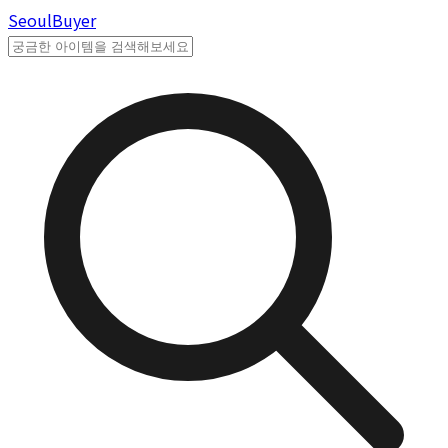
Seoul
Buyer