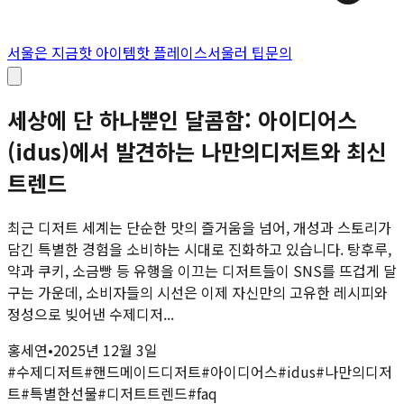
서울은 지금
핫 아이템
핫 플레이스
서울러 팁
문의
세상에 단 하나뿐인 달콤함: 아이디어스
(idus)에서 발견하는 나만의디저트와 최신
트렌드
최근 디저트 세계는 단순한 맛의 즐거움을 넘어, 개성과 스토리가
담긴 특별한 경험을 소비하는 시대로 진화하고 있습니다. 탕후루,
약과 쿠키, 소금빵 등 유행을 이끄는 디저트들이 SNS를 뜨겁게 달
구는 가운데, 소비자들의 시선은 이제 자신만의 고유한 레시피와
정성으로 빚어낸 수제디저...
홍세연
•
2025년 12월 3일
#
수제디저트
#
핸드메이드디저트
#
아이디어스
#
idus
#
나만의디저
트
#
특별한선물
#
디저트트렌드
#
faq