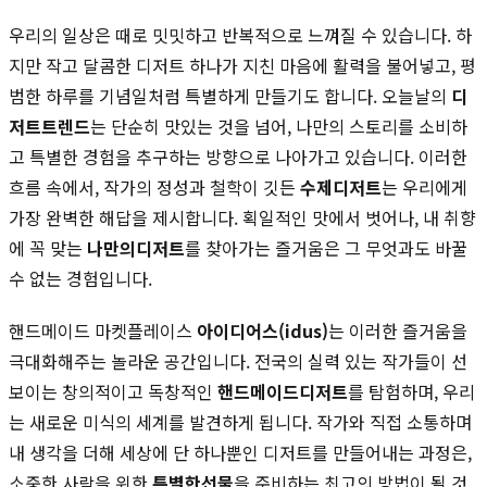
우리의 일상은 때로 밋밋하고 반복적으로 느껴질 수 있습니다. 하
지만 작고 달콤한 디저트 하나가 지친 마음에 활력을 불어넣고, 평
범한 하루를 기념일처럼 특별하게 만들기도 합니다. 오늘날의
디
저트트렌드
는 단순히 맛있는 것을 넘어, 나만의 스토리를 소비하
고 특별한 경험을 추구하는 방향으로 나아가고 있습니다. 이러한
흐름 속에서, 작가의 정성과 철학이 깃든
수제디저트
는 우리에게
가장 완벽한 해답을 제시합니다. 획일적인 맛에서 벗어나, 내 취향
에 꼭 맞는
나만의디저트
를 찾아가는 즐거움은 그 무엇과도 바꿀
수 없는 경험입니다.
핸드메이드 마켓플레이스
아이디어스(idus)
는 이러한 즐거움을
극대화해주는 놀라운 공간입니다. 전국의 실력 있는 작가들이 선
보이는 창의적이고 독창적인
핸드메이드디저트
를 탐험하며, 우리
는 새로운 미식의 세계를 발견하게 됩니다. 작가와 직접 소통하며
내 생각을 더해 세상에 단 하나뿐인 디저트를 만들어내는 과정은,
소중한 사람을 위한
특별한선물
을 준비하는 최고의 방법이 될 것