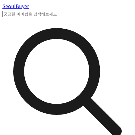
Seoul
Buyer