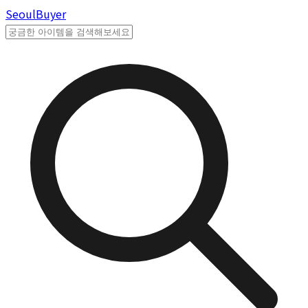
Seoul
Buyer