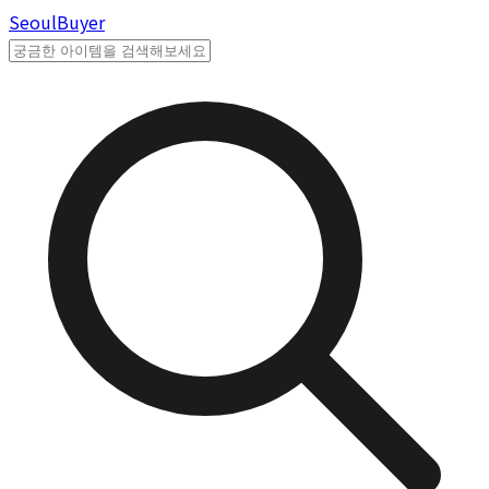
Seoul
Buyer