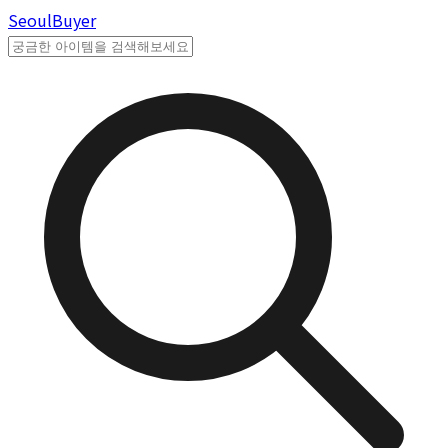
Seoul
Buyer