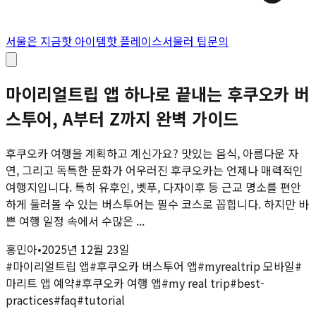
서울은 지금
핫 아이템
핫 플레이스
서울러 팁
문의
마이리얼트립 앱 하나로 끝내는 후쿠오카 버
스투어, A부터 Z까지 완벽 가이드
후쿠오카 여행을 계획하고 계신가요? 맛있는 음식, 아름다운 자
연, 그리고 독특한 문화가 어우러진 후쿠오카는 언제나 매력적인
여행지입니다. 특히 유후인, 벳푸, 다자이후 등 근교 명소를 편안
하게 둘러볼 수 있는 버스투어는 필수 코스로 꼽힙니다. 하지만 바
쁜 여행 일정 속에서 수많은 ...
홍민아
•
2025년 12월 23일
#
마이리얼트립 앱
#
후쿠오카 버스투어 앱
#
myrealtrip 모바일
#
마리트 앱 예약
#
후쿠오카 여행 앱
#
my real trip
#
best-
practices
#
faq
#
tutorial