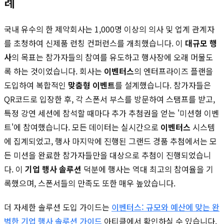
례
국내 유수의 한 제약회사는 1,000명 이상의 의사 및 업계 관계자
를 초청하여 신제품 런칭 컨퍼런스를 개최했습니다. 이
대규모 행
사
의 목표는 참가자들의 참여를 유도하고 행사장에 오래 머물도
록 하는 것이었습니다. 회사는
이벤터스
의 엔터프라이즈 플랜을
도입하여 복합적인
맞춤형 이벤트
를 설계했습니다. 참가자들은
QR코드로 입장한 후, 각 스폰서 부스를 방문하여 스탬프를 받고,
특정 강연 세션에 참석할 때마다 추가 추첨권을 얻는 '미션형 이벤
트'에 참여했습니다. 모든 데이터는 실시간으로
이벤터스
시스템
에 집계되었고, 행사 마지막에 진행된 그랜드 경품 추첨에서는 모
든 미션을 완료한 참가자들만을 대상으로 추첨이 진행되었습니
다. 이
기업 행사 솔루션
덕분에 행사는 역대 최고의 참여율을 기
록했으며, 스폰서들의 만족도 또한 매우 높았습니다.
더 자세한 솔루션 도입 가이드는
이벤터스: 규모와 예산에 맞는 완
벽한 기업 행사 솔루션 가이드
아티클에서 확인하실 수 있습니다.