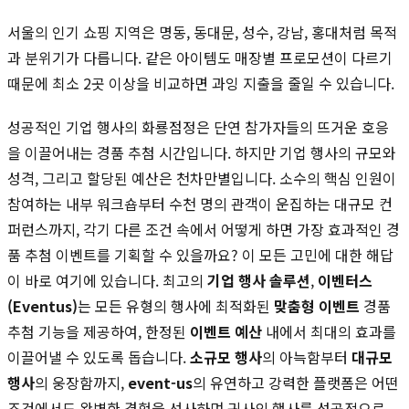
서울의 인기 쇼핑 지역은 명동, 동대문, 성수, 강남, 홍대처럼 목적
과 분위기가 다릅니다. 같은 아이템도 매장별 프로모션이 다르기
때문에 최소 2곳 이상을 비교하면 과잉 지출을 줄일 수 있습니다.
성공적인 기업 행사의 화룡점정은 단연 참가자들의 뜨거운 호응
을 이끌어내는 경품 추첨 시간입니다. 하지만 기업 행사의 규모와
성격, 그리고 할당된 예산은 천차만별입니다. 소수의 핵심 인원이
참여하는 내부 워크숍부터 수천 명의 관객이 운집하는 대규모 컨
퍼런스까지, 각기 다른 조건 속에서 어떻게 하면 가장 효과적인 경
품 추첨 이벤트를 기획할 수 있을까요? 이 모든 고민에 대한 해답
이 바로 여기에 있습니다. 최고의
기업 행사 솔루션
,
이벤터스
(Eventus)
는 모든 유형의 행사에 최적화된
맞춤형 이벤트
경품
추첨 기능을 제공하여, 한정된
이벤트 예산
내에서 최대의 효과를
이끌어낼 수 있도록 돕습니다.
소규모 행사
의 아늑함부터
대규모
행사
의 웅장함까지,
event-us
의 유연하고 강력한 플랫폼은 어떤
조건에서도 완벽한 경험을 선사하며 귀사의 행사를 성공적으로