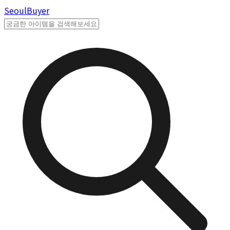
Seoul
Buyer