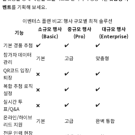
벤트
를 기획해 보세요.
이벤터스 플랜 비교: 행사 규모별 최적 솔루션
소규모 행사
중규모 행사
대규모 행사
기능
(Basic)
(Pro)
(Enterprise)
✔️
✔️
✔️
기본 경품 추첨
참가자 데이터
기본
고급
맞춤형
관리
QR코드 입장/
✔️
✔️
❌
퇴장
복합 추첨 로직
✔️
✔️
❌
설정
실시간 투
✔️
✔️
❌
표/Q&A
온라인/하이브
기본
고급
완벽 통합
리드 지원
전문 인력 현장