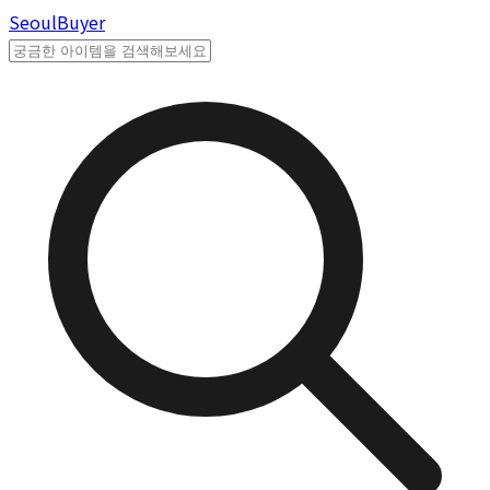
Seoul
Buyer