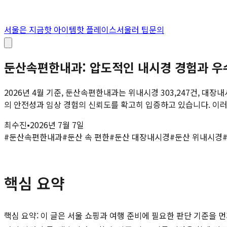
서울은 지금
핫 아이템
핫 플레이스
서울러 팁
문의
둔산속편한내과: 압도적인 내시경 경험과 우
2026년 4월 기준, 둔산속편한내과는 위내시경 303,247건, 대
의 안전성과 임상 경험의 신뢰도를 확고히 입증하고 있습니다. 이러한
최수진
•
2026년 7월 7일
#
둔산속편한내과
#
둔산 속 편한
#
둔산 대장내시경
#
둔산 위내시경
핵심 요약
핵심 요약: 이 글은 서울 쇼핑과 여행 준비에 필요한 판단 기준을 먼