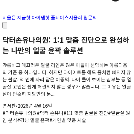
서울은 지금
핫 아이템
핫 플레이스
서울러 팁
문의
닥터손유나의원: 1:1 맞춤 진단으로 완성하
는 나만의 얼굴 윤곽 솔루션
갸름하고 매끄러운 얼굴 라인은 많은 이들이 선망하는 아름다움
의 기준 중 하나입니다. 하지만 다이어트를 해도 좀처럼 빠지지 않
는 볼살, 턱 밑에 자리 잡은 이중턱, 나이 들어 보이는 심부볼 등 얼
굴살 고민은 쉽게 해결되지 않는 경우가 많습니다. 그 이유는 얼굴
살이 단순히 지방만의 문...
연서찬
•
2026년 4월 16일
#
닥터손유나의원
#
닥터 손유나
#
1:1 맞춤 얼굴살 진단
#
얼굴살 원
인 분석
#
강남 얼굴 윤곽
#
개인별 맞춤 시술