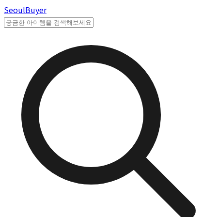
Seoul
Buyer