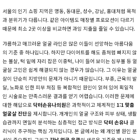
서울의 인기 쇼핑 지역은 명동, 동대문, 성수, 강남, 홍대처럼 목적
과 분위기가 다릅니다. 같은 아이템도 매장별 프로모션이 다르기
때문에 최소 2곳 이상을 비교하면 과잉 지출을 줄일 수 있습니다.
갸름하고 매끄러운 얼굴 라인은 많은 이들이 선망하는 아름다움
의 기준 중 하나입니다. 하지만 다이어트를 해도 좀처럼 빠지지 않
는 볼살, 턱 밑에 자리 잡은 이중턱, 나이 들어 보이는 심부볼 등 얼
굴살 고민은 쉽게 해결되지 않는 경우가 많습니다. 그 이유는 얼굴
살이 단순히 지방만의 문제가 아니기 때문입니다. 부종, 근육의 발
달, 노화로 인한 피부 처짐 등 복합적인 원인이 얽혀 있어 획일적
인 시술로는 만족스러운 결과를 얻기 어렵습니다. 이러한 문제에
대한 해답으로
닥터손유나의원
은 과학적이고 체계적인
1:1 맞춤
얼굴살 진단
을 제시합니다. 개개인의 얼굴 구조와 피부 상태, 생활
습관까지 면밀히 분석하는 심층적인 접근 방식은
닥터 손유나
클
리닉이 추구하는 핵심 가치입니다. 본 글에서는 왜 개인별 원인 분
석이 중요한지, 그리고
강남 얼굴 윤곽
의 새로운 기준을 제시하는