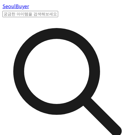
Seoul
Buyer