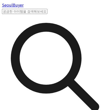
Seoul
Buyer