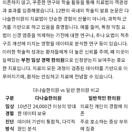
의존하지 않고, 꾸준한 연구와 학술 활동을 통해 치료법의 객관성
과 효과를 입증해왔습니다. 12편의 국내외 학술지 발표 논문은 다
나슬한의원의 치료법이 단순한 경험의 산물이 아니라, 과학적 근
거를 기반으로 하고 있음을 증명합니다. 예를 들어, 특정 약침 요
법이 신경 염증을 억제하는 기전에 대한 연구나, 추나 요법이 척추
구조 개선에 미치는 영향을 데이터로 분석한 연구 등이 있습니다.
이러한 학술적 성과는 환자들에게 더 높은 신뢰를 주며, 왜 이곳이
실력있는
부천 임상 경력 한의원
으로 인정받는지 보여주는 중요
한 지표입니다. 치료의 모든 과정이 검증된 데이터를 기반으로 이
루어지기에, 환자는 안심하고 치료에 전념할 수 있습니다.
다나슬한의원 vs 일반 한의원 비교
구분
다나슬한의원
일반적인 한의원
임상
10년간 24,000건 이상의 방대
의료진 개인의 경험에 의
경험
한 데이터 보유
존
진단
데이터 기반의 통합적, 다각적
주로 호소하는 증상 부위
방식
원인 분석
에 집중