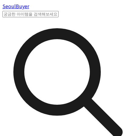
Seoul
Buyer