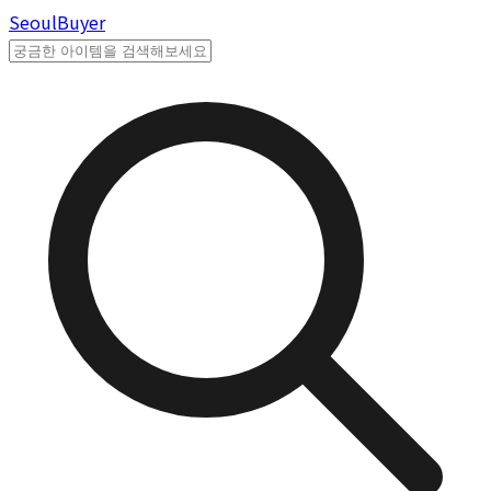
Seoul
Buyer