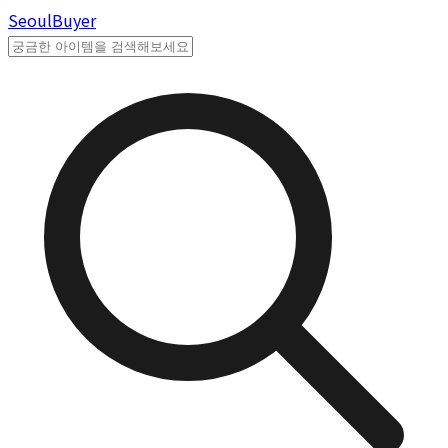
Seoul
Buyer