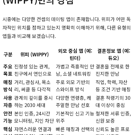
시중에는 다양한 컨셉의 데이팅 앱이 존재합니다. 위피가 어떤 독
자적인 위치를 점하고 있는지 명확히 이해하기 위해, 다른 유형의
앱들과 비교해 보겠습니다.
외모 중심 앱 (예:
결혼정보 앱 (예:
구분
위피 (WIPPY)
틴더)
듀오)
주요
진정성 있는 관계,
가볍고 즉흥적인 만
결혼을 전제로 한
목표
친구에서 연인으로
남, 소셜 네트워킹
진지한 만남
매칭
거리, 관심사, 목소
주로 외모 기반의
직업, 학력, 자산
방식
리, 써클 등 다각적
스와이프 방식
등 조건 기반 매칭
사용
관계의 깊이를 중시
다양한 연령층, 캐
결혼 적령기의 30
자층
하는 2030 세대
주얼한 만남 선호
대 이상이 중심
안전
본인 인증, 24시간
기본적인 신고 기능
철저한 서류 인증,
기능
모니터링, 지인 차단
위주
신원 보증
핵심
자연스러운 연결과
빠른 매칭과 선택의
신뢰도 높은 프로