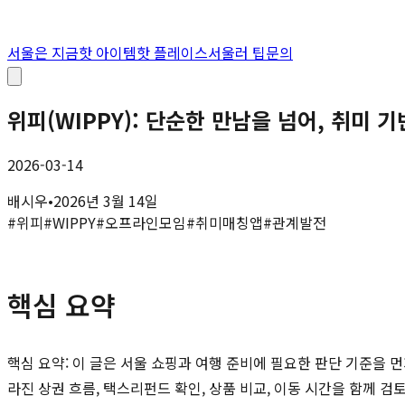
서울은 지금
핫 아이템
핫 플레이스
서울러 팁
문의
위피(WIPPY): 단순한 만남을 넘어, 취미
2026-03-14
배시우
•
2026년 3월 14일
#
위피
#
WIPPY
#
오프라인모임
#
취미매칭앱
#
관계발전
핵심 요약
핵심 요약: 이 글은 서울 쇼핑과 여행 준비에 필요한 판단 기준을 먼
라진 상권 흐름, 택스리펀드 확인, 상품 비교, 이동 시간을 함께 검