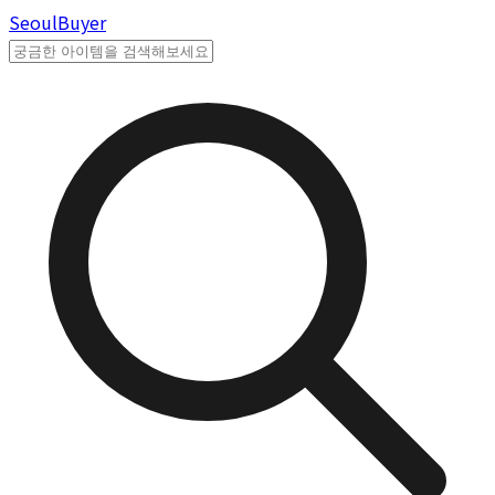
Seoul
Buyer