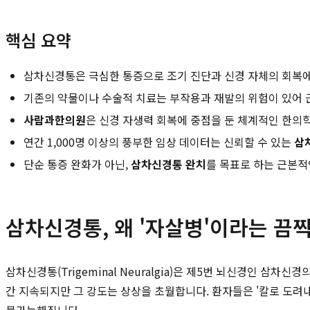
핵심 요약
삼차신경통은 극심한 통증으로 조기 진단과 신경 자체의 회복에
기존의 약물이나 수술적 치료는 부작용과 재발의 위험이 있어 
사람과한의원
은 신경 자생력 회복에 중점을 둔 체계적인 한의
연간 1,000명 이상의 풍부한 임상 데이터는 신뢰할 수 있는
삼
단순 통증 완화가 아닌,
삼차신경통 완치
를 목표로 하는 근본적
삼차신경통, 왜 '자살병'이라는 끔
삼차신경통(Trigeminal Neuralgia)은 제5번 뇌신경인 
간 지속되지만 그 강도는 상상을 초월합니다. 환자들은 '칼로 도려내는
불가능해집니다.