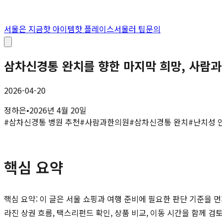
서울은 지금
핫 아이템
핫 플레이스
서울러 팁
문의
삼차신경통 완치를 향한 마지막 희망, 사람
2026-04-20
정하은
•
2026년 4월 20일
#
삼차신경통 병원 추천
#
사람과한의원
#
삼차신경통 완치
#
난치성 
핵심 요약
핵심 요약: 이 글은 서울 쇼핑과 여행 준비에 필요한 판단 기준을 먼
라진 상권 흐름, 택스리펀드 확인, 상품 비교, 이동 시간을 함께 검