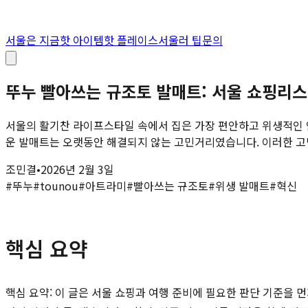
서울은 지금
핫 아이템
핫 플레이스
서울러 팁
문의
뚜누 빨아쓰는 규조토 발매트: 서울 쇼핑리
서울의 활기찬 라이프스타일 속에서 집은 가장 편안하고 위생적인 
운 발매트는 오랫동안 해결되지 않는 고민거리였습니다. 이러한 고민
조민결
•
2026년 2월 3일
#
뚜누
#
tounou
#
아트라미
#
빨아쓰는 규조토
#
위생 발매트
#
혁신
핵심 요약
핵심 요약: 이 글은 서울 쇼핑과 여행 준비에 필요한 판단 기준을 먼