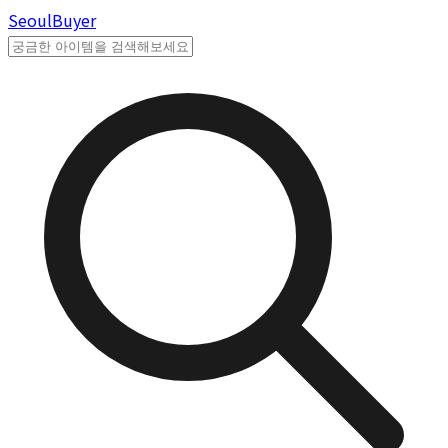
Seoul
Buyer