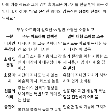
나의 예술 작품과 그에 얽힌 흥미로운 이야기를 선물 받게 되는 것
입니다. 이것이야말로 진정한 의미의 감동적인
집들이 선물
이 아
닐까요?
뚜누 아트라미 컬렉션 vs 일반 쇼핑몰 소품 비교
구분
뚜누 아트라미 컬렉션
일반 대형 쇼핑몰 소품
디자인
디자이너의 고유 철학이 담
트렌드를 빠르게 복제한 유
독창성
긴 오리지널 디자인
사 디자인이 많음
최고급 소재를 사용하고 장
원가 절감을 위한 저렴한 소
소재 및
인이 마감하여 내구성이 뛰
재 사용, 마감이 아쉬운 경
품질
어남
우 발생
소장 가
시간이 지나도 변치 않는
유행이 지나면 가치가 하락
치
예술적 가치, 희소성 높음
하며 쉽게 소비됨
주는 이의 안목과 정성을
선물의
실용적이지만 개성과 특별
보여주는 특별하고 의미 있
의미
함을 전달하기 어려움
는 선물
공간에
단순한 장식 기능에 그치거
공간의 품격을 높이고 독창