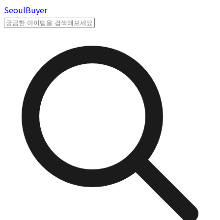
Seoul
Buyer