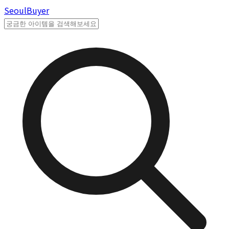
Seoul
Buyer