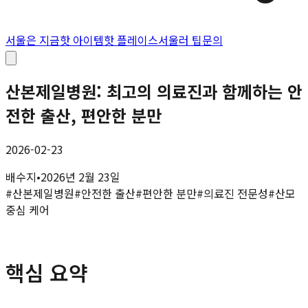
서울은 지금
핫 아이템
핫 플레이스
서울러 팁
문의
산본제일병원: 최고의 의료진과 함께하는 안
전한 출산, 편안한 분만
2026-02-23
배수지
•
2026년 2월 23일
#
산본제일병원
#
안전한 출산
#
편안한 분만
#
의료진 전문성
#
산모
중심 케어
핵심 요약