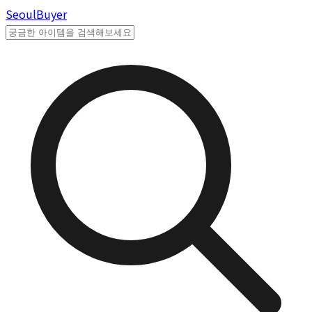
Seoul
Buyer