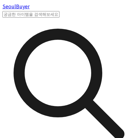
Seoul
Buyer