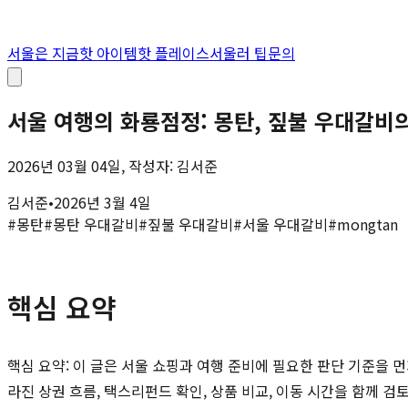
서울은 지금
핫 아이템
핫 플레이스
서울러 팁
문의
서울 여행의 화룡점정: 몽탄, 짚불 우대갈비
2026년 03월 04일, 작성자: 김서준
김서준
•
2026년 3월 4일
#
몽탄
#
몽탄 우대갈비
#
짚불 우대갈비
#
서울 우대갈비
#
mongtan
핵심 요약
핵심 요약: 이 글은 서울 쇼핑과 여행 준비에 필요한 판단 기준을 먼
라진 상권 흐름, 택스리펀드 확인, 상품 비교, 이동 시간을 함께 검