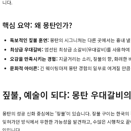
니다.
핵심 요약: 왜 몽탄인가?
독보적인 짚불 훈연:
몽탄의 시그니처는 다른 곳에서는 흉내 낼 
최상급 우대갈비:
엄선된 최상급 소갈비(우대갈비)를 사용하여 
오감을 만족시키는 경험:
지글거리는 소리, 짚불의 향, 화려한 
문화적 아이콘:
긴 웨이팅마저 몽탄 경험의 일부로 여겨질 만큼
짚불, 예술이 되다: 몽탄 우대갈비의
몽탄의 성공 신화 중심에는 '짚불'이 있습니다. 짚불 구이는 한국
잊혀가던 방식에서 무한한 가능성을 발견하고, 수많은 시행착오 끝에
인입니다.