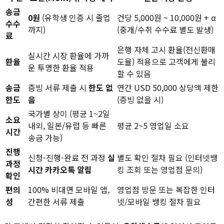
송금
0원
(유학생 인증 시 졸업
건당 5,000원 ~ 10,000원 + α
수수
까지)
(중개/수취 수수료 별도 발생)
료
은행 자체 고시 환율(전신환매
실시간 시장 환율에 가까
환율
도율) 적용으로 고객에게 불리
운 투명한 환율 적용
할 수 있음
송금
증빙 서류 제출 시
한도 없
연간 USD 50,000 상당액 제한
한도
음
(증빙 없을 시)
국가별 상이 (평균 1~2일
소요
내외, 일본/유럽 등 빠른
평균 2~5 영업일 소요
시간
송금 가능)
진행
신청-진행-완료 전 과정
실
별도 확인 절차 필요 (인터넷뱅
과정
시간 카카오톡 알림
킹 조회 또는 영업점 문의)
확인
편의
100% 비대면 모바일 앱,
영업점 방문 또는 복잡한 인터
성
간편한 서류 제출
넷/모바일 뱅킹 절차 필요