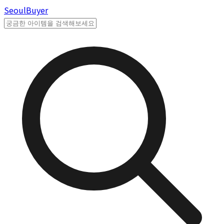
Seoul
Buyer