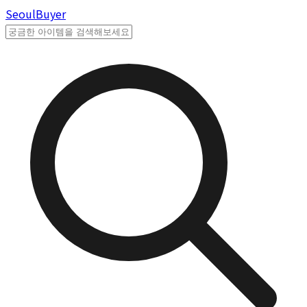
Seoul
Buyer