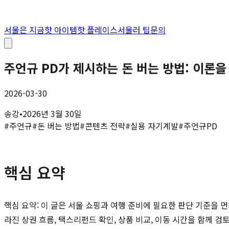
서울은 지금
핫 아이템
핫 플레이스
서울러 팁
문의
주언규 PD가 제시하는 돈 버는 방법: 이론을
2026-03-30
송강
•
2026년 3월 30일
#
주언규
#
돈 버는 방법
#
콘텐츠 전략
#
실용 자기계발
#
주언규PD
핵심 요약
핵심 요약: 이 글은 서울 쇼핑과 여행 준비에 필요한 판단 기준을 먼
라진 상권 흐름, 택스리펀드 확인, 상품 비교, 이동 시간을 함께 검