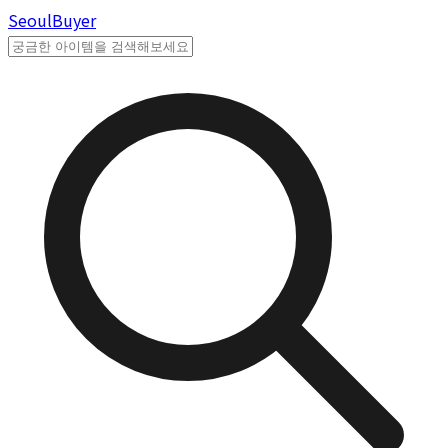
Seoul
Buyer