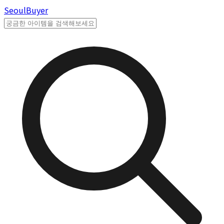
Seoul
Buyer